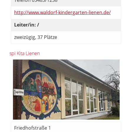
Telefon 05483/1238
http://www.waldorf-kindergarten-lienen.de/
Leiter/in: /
zweizügig, 37 Plätze
spi Kita Lienen
Friedhofstraße 1