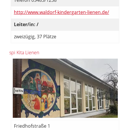
Telefon 05483/1238
http://www.waldorf-kindergarten-lienen.de/
Leiter/in: /
zweizügig, 37 Plätze
spi Kita Lienen
Friedhofstraße 1