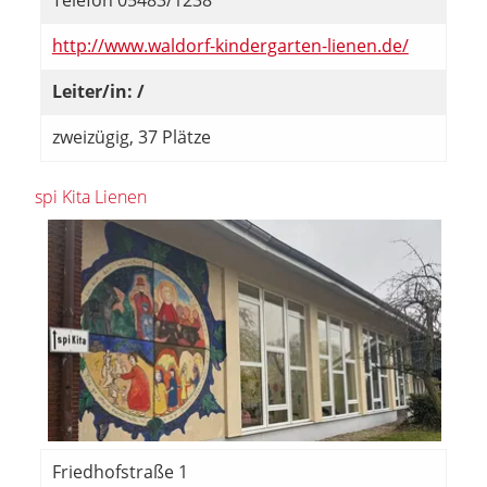
Telefon 05483/1238
http://www.waldorf-kindergarten-lienen.de/
Leiter/in: /
zweizügig, 37 Plätze
spi Kita Lienen
Friedhofstraße 1