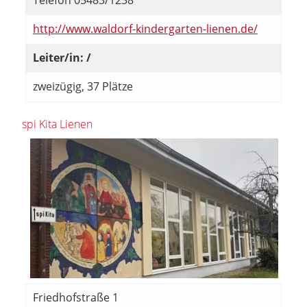
Telefon 05483/1238
http://www.waldorf-kindergarten-lienen.de/
Leiter/in: /
zweizügig, 37 Plätze
spi Kita Lienen
Friedhofstraße 1