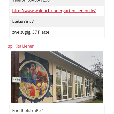
Telefon 05483/1238
http://www.waldorf-kindergarten-lienen.de/
Leiter/in: /
zweizügig, 37 Plätze
spi Kita Lienen
Friedhofstraße 1