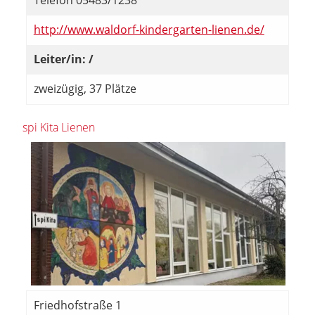
Telefon 05483/1238
http://www.waldorf-kindergarten-lienen.de/
Leiter/in: /
zweizügig, 37 Plätze
spi Kita Lienen
Friedhofstraße 1