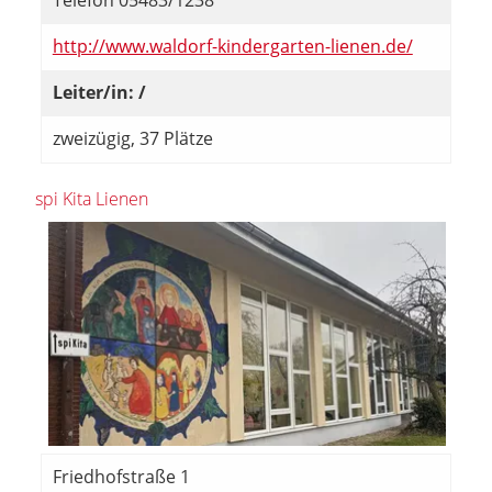
Telefon 05483/1238
http://www.waldorf-kindergarten-lienen.de/
Leiter/in: /
zweizügig, 37 Plätze
spi Kita Lienen
Friedhofstraße 1