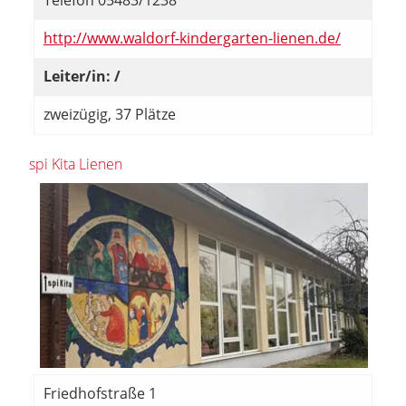
Telefon 05483/1238
http://www.waldorf-kindergarten-lienen.de/
Leiter/in: /
zweizügig, 37 Plätze
spi Kita Lienen
Friedhofstraße 1