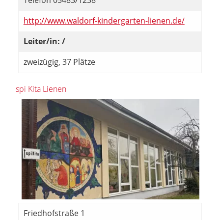
Telefon 05483/1238
http://www.waldorf-kindergarten-lienen.de/
Leiter/in: /
zweizügig, 37 Plätze
spi Kita Lienen
Friedhofstraße 1