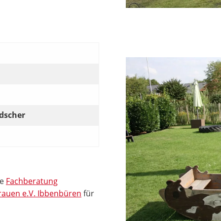
ldscher
ie
Fachberatung
Frauen e.V. Ibbenbüren
für