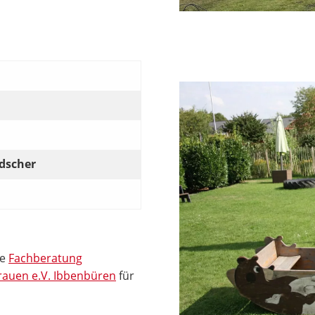
ldscher
ie
Fachberatung
Frauen e.V. Ibbenbüren
für