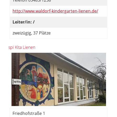
Telefon 05483/1238
http://www.waldorf-kindergarten-lienen.de/
Leiter/in: /
zweizügig, 37 Plätze
spi Kita Lienen
Friedhofstraße 1