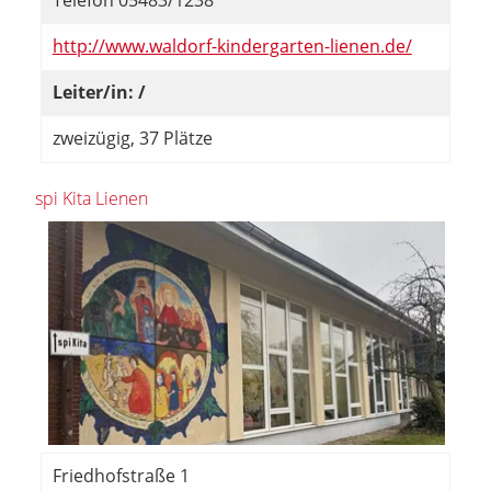
Telefon 05483/1238
http://www.waldorf-kindergarten-lienen.de/
Leiter/in: /
zweizügig, 37 Plätze
spi Kita Lienen
Friedhofstraße 1