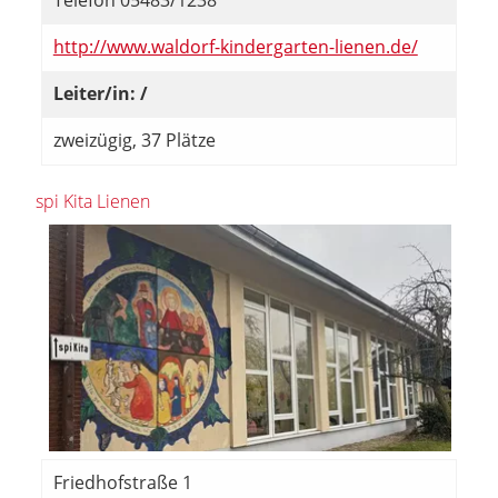
Telefon 05483/1238
http://www.waldorf-kindergarten-lienen.de/
Leiter/in: /
zweizügig, 37 Plätze
spi Kita Lienen
Friedhofstraße 1