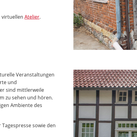
s virtuellen
Atelier
.
turelle Veranstaltungen
erte und
r sind mittlerweile
mm zu sehen und hören.
igen Ambiente des
r Tagespresse sowie den