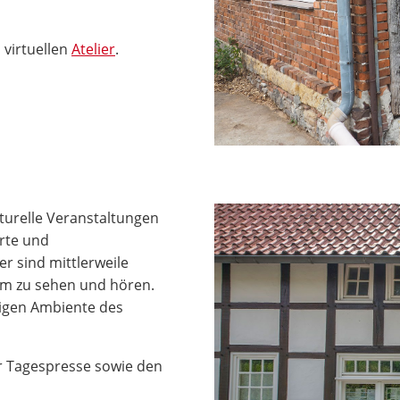
s virtuellen
Atelier
.
turelle Veranstaltungen
erte und
r sind mittlerweile
mm zu sehen und hören.
igen Ambiente des
r Tagespresse sowie den