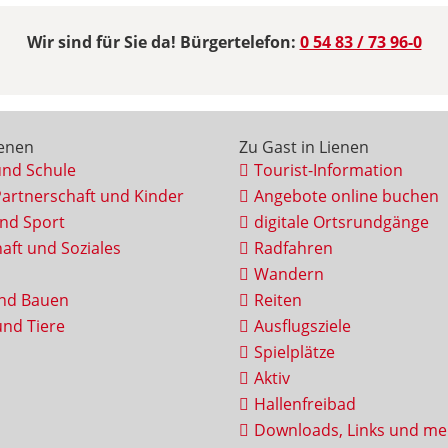
Wir sind für Sie da! Bürgertelefon:
0 54 83 / 73 96-0
ienen
Zu Gast in Lienen
und Schule
Tourist-Information
Partnerschaft und Kinder
Angebote online buchen
und Sport
digitale Ortsrundgänge
aft und Soziales
Radfahren
Wandern
nd Bauen
Reiten
nd Tiere
Ausflugsziele
Spielplätze
Aktiv
Hallenfreibad
Downloads, Links und me