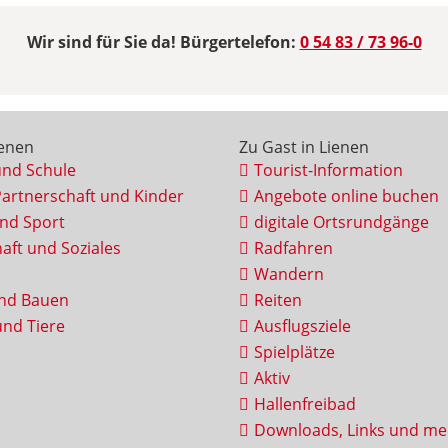
Wir sind für Sie da! Bürgertelefon:
0 54 83 / 73 96-0
ienen
Zu Gast in Lienen
und Schule
Tourist-Information
Partnerschaft und Kinder
Angebote online buchen
und Sport
digitale Ortsrundgänge
aft und Soziales
Radfahren
Wandern
nd Bauen
Reiten
nd Tiere
Ausflugsziele
Spielplätze
Aktiv
Hallenfreibad
Downloads, Links und me