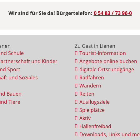
Wir sind für Sie da! Bürgertelefon:
0 54 83 / 73 96-0
ienen
Zu Gast in Lienen
und Schule
Tourist-Information
Partnerschaft und Kinder
Angebote online buchen
und Sport
digitale Ortsrundgänge
aft und Soziales
Radfahren
Wandern
nd Bauen
Reiten
nd Tiere
Ausflugsziele
Spielplätze
Aktiv
Hallenfreibad
Downloads, Links und me