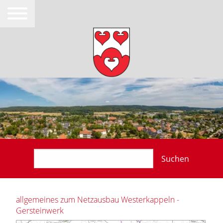
Suchen
allgemeines zum Netzausbau Westerkappeln -
Gersteinwerk