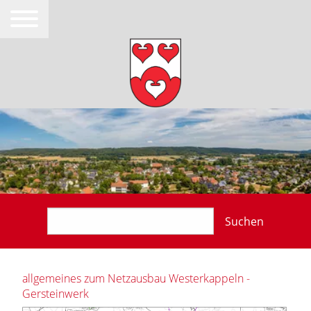
Suchen
allgemeines zum Netzausbau Westerkappeln -
Gersteinwerk