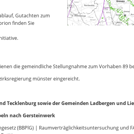
ablauf, Gutachten zum
rion finden Sie
itiative.
Lienen die gemeindliche Stellungnahme zum Vorhaben 89 b
ezirksregierung münster eingereicht.
nd Tecklenburg sowie der Gemeinden Ladbergen und Li
peln nach Gersteinwerk
esetz (BBPlG) | Raumverträglichkeitsuntersuchung und FA