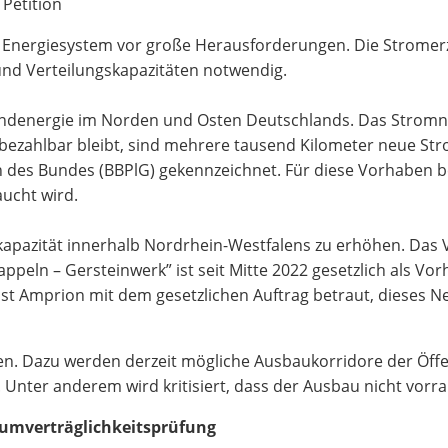
Petition
s Energiesystem vor große Herausforderungen. Die Stromerz
und Verteilungskapazitäten notwendig.
ndenergie im Norden und Osten Deutschlands. Das Stromne
ezahlbar bleibt, sind mehrere tausend Kilometer neue Str
es Bundes (BBPlG) gekennzeichnet. Für diese Vorhaben bes
aucht wird.
apazität innerhalb Nordrhein-Westfalens zu erhöhen. Das
eln – Gersteinwerk” ist seit Mitte 2022 gesetzlich als Vo
ist Amprion mit dem gesetzlichen Auftrag betraut, dieses 
en. Dazu werden derzeit mögliche Ausbaukorridore der Öffe
ter anderem wird kritisiert, dass der Ausbau nicht vorran
aumverträglichkeitsprüfung