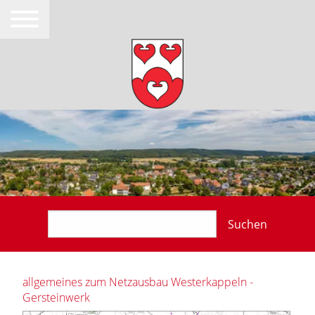
Suchen
allgemeines zum Netzausbau Westerkappeln -
Gersteinwerk