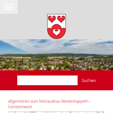
Suchen
allgemeines zum Netzausbau Westerkappeln -
Gersteinwerk