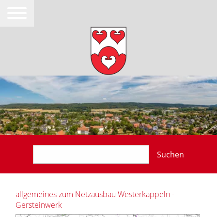
Suchen
allgemeines zum Netzausbau Westerkappeln -
Gersteinwerk