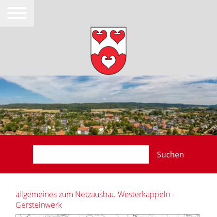
Suchen
allgemeines zum Netzausbau Westerkappeln -
Gersteinwerk