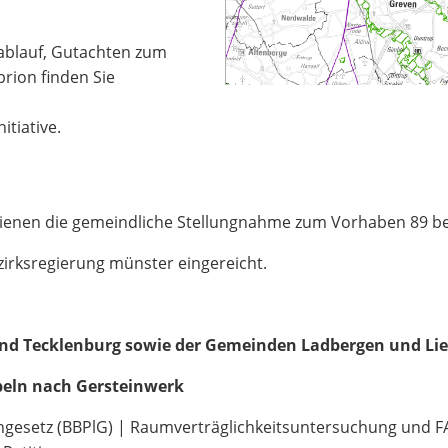
ablauf, Gutachten zum
rion finden Sie
itiative.
Lienen die gemeindliche Stellungnahme zum Vorhaben 89 b
ezirksregierung münster eingereicht.
nd Tecklenburg sowie der Gemeinden Ladbergen und Li
peln nach Gersteinwerk
esetz (BBPlG) | Raumverträglichkeitsuntersuchung und FA