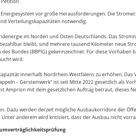
Petition
s Energiesystem vor große Herausforderungen. Die Stromerz
und Verteilungskapazitäten notwendig.
ndenergie im Norden und Osten Deutschlands. Das Stromne
ezahlbar bleibt, sind mehrere tausend Kilometer neue Str
es Bundes (BBPlG) gekennzeichnet. Für diese Vorhaben bes
aucht wird.
apazität innerhalb Nordrhein-Westfalens zu erhöhen. Das
eln – Gersteinwerk” ist seit Mitte 2022 gesetzlich als Vo
ist Amprion mit dem gesetzlichen Auftrag betraut, dieses 
en. Dazu werden derzeit mögliche Ausbaukorridore der Öffe
ter anderem wird kritisiert, dass der Ausbau nicht vorran
aumverträglichkeitsprüfung