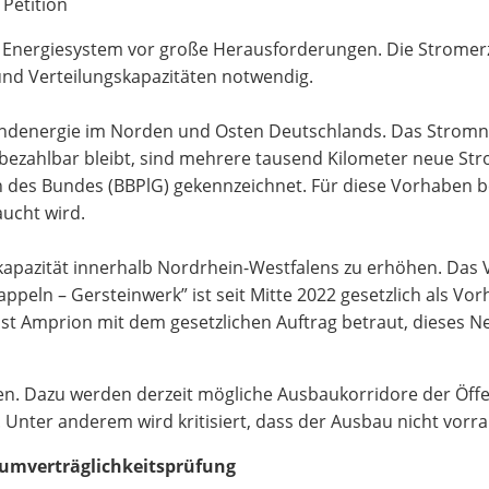
Petition
s Energiesystem vor große Herausforderungen. Die Stromerz
und Verteilungskapazitäten notwendig.
ndenergie im Norden und Osten Deutschlands. Das Stromne
ezahlbar bleibt, sind mehrere tausend Kilometer neue Str
es Bundes (BBPlG) gekennzeichnet. Für diese Vorhaben bes
aucht wird.
apazität innerhalb Nordrhein-Westfalens zu erhöhen. Das
eln – Gersteinwerk” ist seit Mitte 2022 gesetzlich als Vo
ist Amprion mit dem gesetzlichen Auftrag betraut, dieses 
en. Dazu werden derzeit mögliche Ausbaukorridore der Öffe
ter anderem wird kritisiert, dass der Ausbau nicht vorran
aumverträglichkeitsprüfung