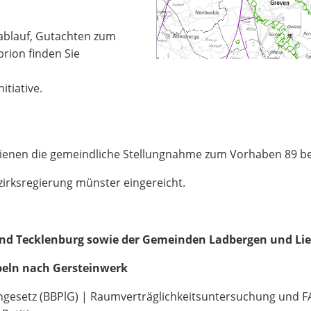
ablauf, Gutachten zum
rion finden Sie
itiative.
Lienen die gemeindliche Stellungnahme zum Vorhaben 89 b
ezirksregierung münster eingereicht.
nd Tecklenburg sowie der Gemeinden Ladbergen und Li
peln nach Gersteinwerk
esetz (BBPlG) | Raumverträglichkeitsuntersuchung und FA