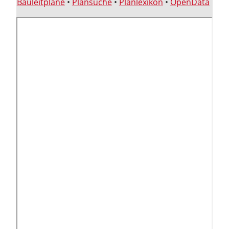
Bauleitpläne
•
Plansuche
•
Planlexikon
•
OpenData