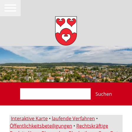
Suchen
Interaktive Karte
•
laufende Verfahren
•
Öffentlichkeitsbeteiligungen
•
Rechtskräftige