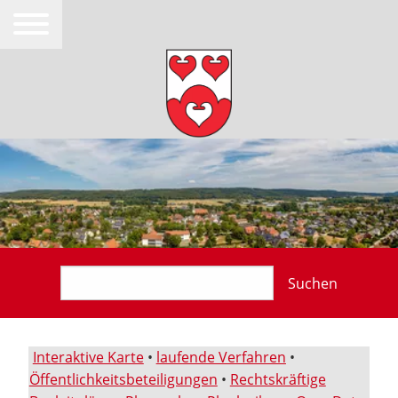
Suchen
Interaktive Karte
•
laufende Verfahren
•
Öffentlichkeitsbeteiligungen
•
Rechtskräftige