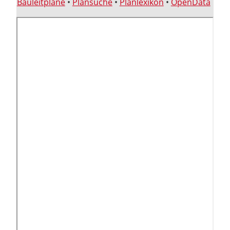
Bauleitpläne
•
Plansuche
•
Planlexikon
•
OpenData