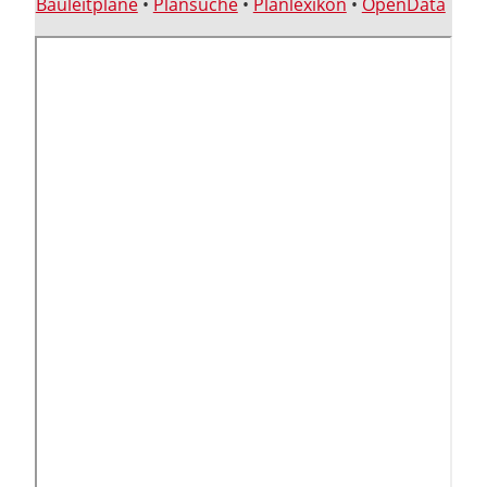
Bauleitpläne
•
Plansuche
•
Planlexikon
•
OpenData