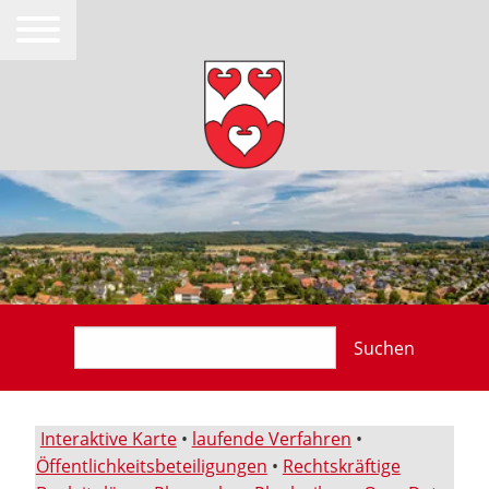
Suchen
Interaktive Karte
•
laufende Verfahren
•
Öffentlichkeitsbeteiligungen
•
Rechtskräftige