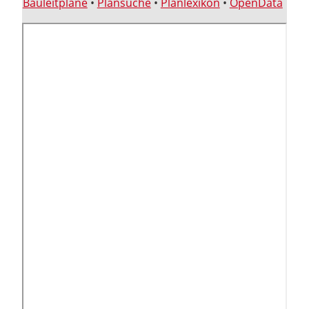
Bauleitpläne
•
Plansuche
•
Planlexikon
•
OpenData