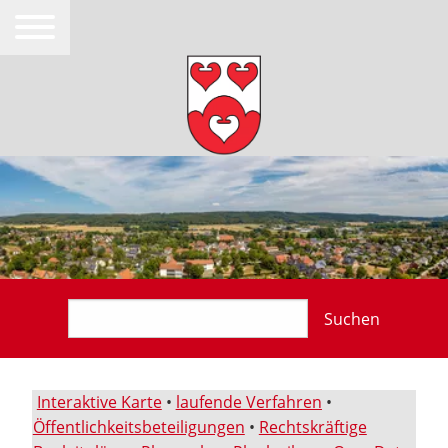
Suchen
Interaktive Karte
•
laufende Verfahren
•
Öffentlichkeitsbeteiligungen
•
Rechtskräftige