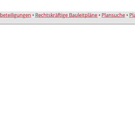
sbeteiligungen
•
Rechtskräftige Bauleitpläne
•
Plansuche
•
Pl