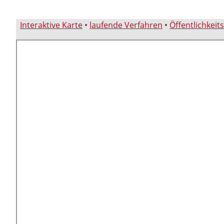
Interaktive Karte
•
laufende Verfahren
•
Öffentlichkeit