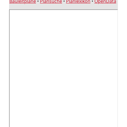
Bauleitpläne
•
Plansuche
•
Planlexikon
•
OpenData