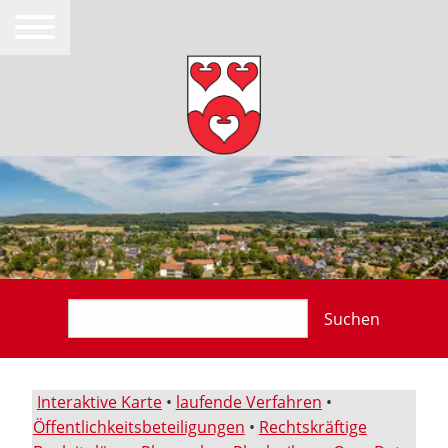
Suchen
Interaktive Karte
•
laufende Verfahren
•
Öffentlichkeitsbeteiligungen
•
Rechtskräftige