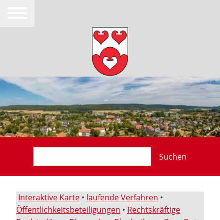
Suchen
Interaktive Karte
•
laufende Verfahren
•
Öffentlichkeitsbeteiligungen
•
Rechtskräftige