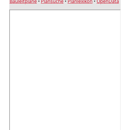
Bauleitpläne
•
Plansuche
•
Planlexikon
•
OpenData