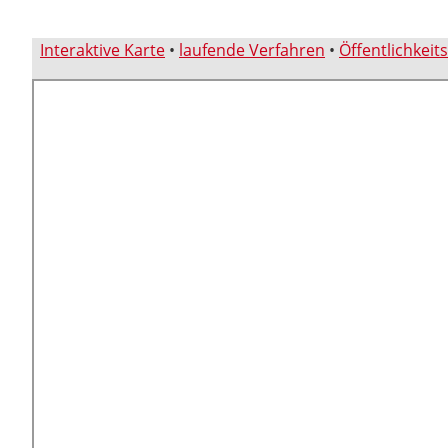
Interaktive Karte
•
laufende Verfahren
•
Öffentlichkeit