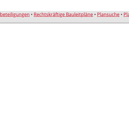
sbeteiligungen
•
Rechtskräftige Bauleitpläne
•
Plansuche
•
Pl