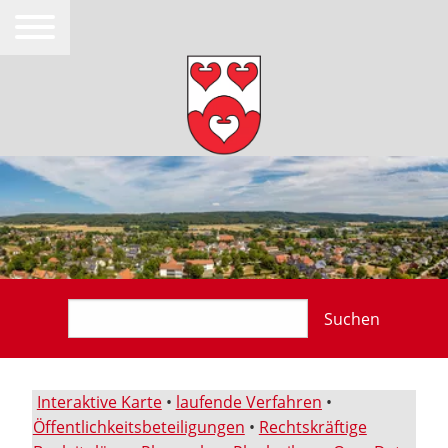
Suchen
Interaktive Karte
•
laufende Verfahren
•
Öffentlichkeitsbeteiligungen
•
Rechtskräftige