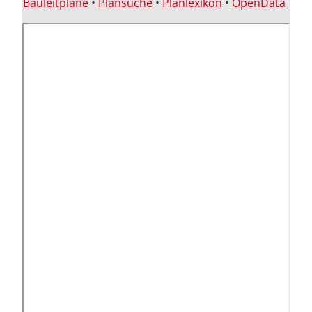
Bauleitpläne
•
Plansuche
•
Planlexikon
•
OpenData