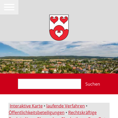
Suchen
Interaktive Karte
•
laufende Verfahren
•
Öffentlichkeitsbeteiligungen
•
Rechtskräftige