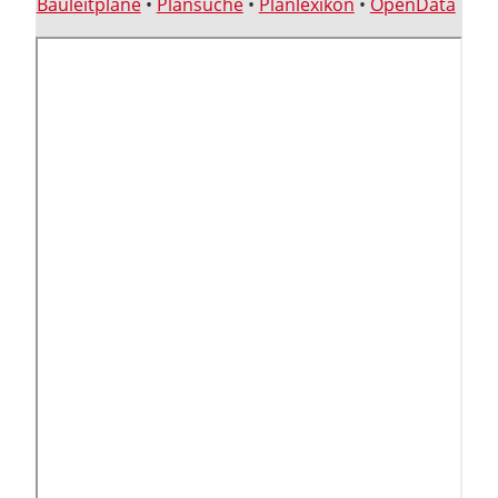
Bauleitpläne
•
Plansuche
•
Planlexikon
•
OpenData