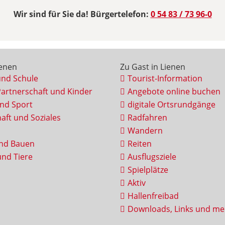
Wir sind für Sie da! Bürgertelefon:
0 54 83 / 73 96-0
ienen
Zu Gast in Lienen
und Schule
Tourist-Information
Partnerschaft und Kinder
Angebote online buchen
und Sport
digitale Ortsrundgänge
aft und Soziales
Radfahren
Wandern
nd Bauen
Reiten
nd Tiere
Ausflugsziele
Spielplätze
Aktiv
Hallenfreibad
Downloads, Links und me