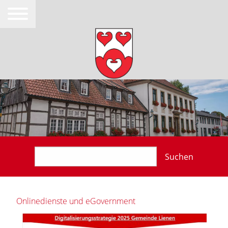
Suchen
Onlinedienste und eGovernment