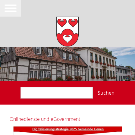
Suchen
Onlinedienste und eGovernment