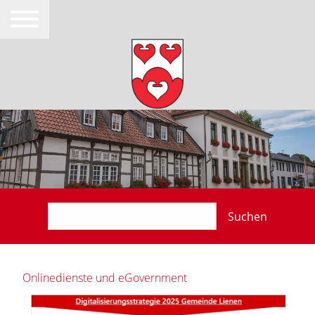
Suchen
Onlinedienste und eGovernment