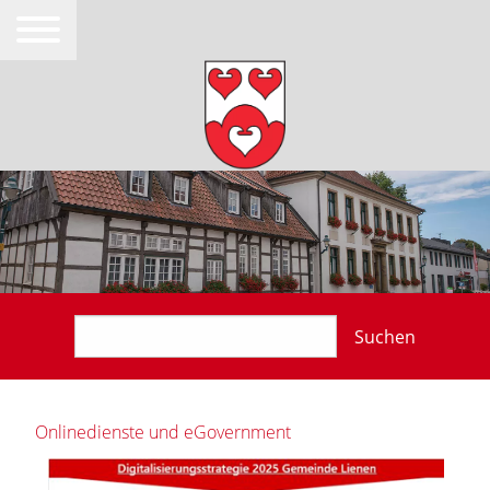
Suchen
Onlinedienste und eGovernment