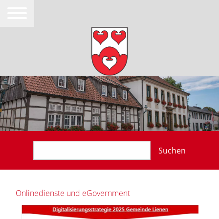
Suchen
Onlinedienste und eGovernment