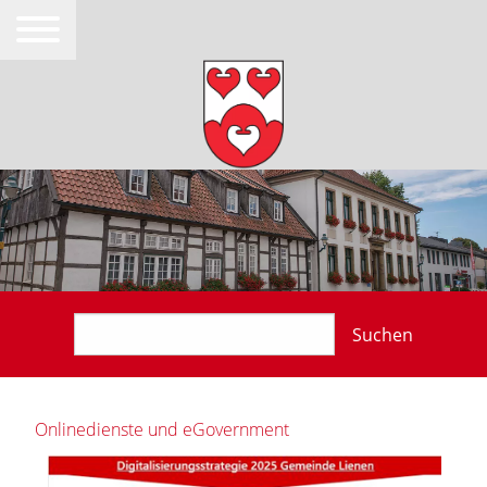
Suchen
Onlinedienste und eGovernment