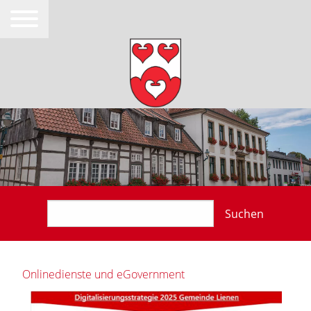
Suchen
Onlinedienste und eGovernment