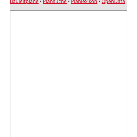
Bauleitpläne
•
Plansuche
•
Planlexikon
•
OpenData