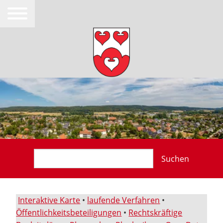
Suchen
Interaktive Karte
•
laufende Verfahren
•
Öffentlichkeitsbeteiligungen
•
Rechtskräftige