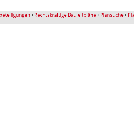
sbeteiligungen
•
Rechtskräftige Bauleitpläne
•
Plansuche
•
Pl