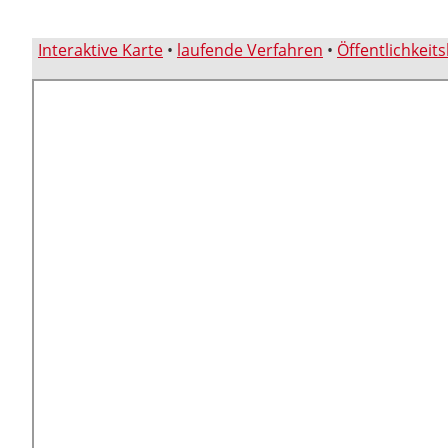
Interaktive Karte
•
laufende Verfahren
•
Öffentlichkeit