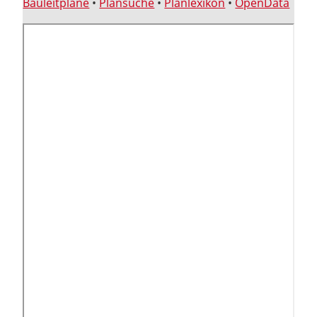
Bauleitpläne
•
Plansuche
•
Planlexikon
•
OpenData