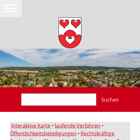
Suchen
Interaktive Karte
•
laufende Verfahren
•
Öffentlichkeitsbeteiligungen
•
Rechtskräftige