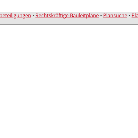
sbeteiligungen
•
Rechtskräftige Bauleitpläne
•
Plansuche
•
Pl