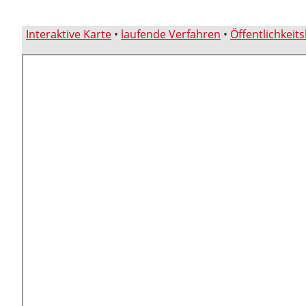
Interaktive Karte
•
laufende Verfahren
•
Öffentlichkeit